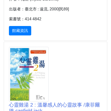
出版者：臺北市 : 遠流, 2000[民89]
索書號：414 4842
館藏資訊
心靈雞湯 2 : 溫馨感人的心靈故事 /康菲爾
德 canfield jack