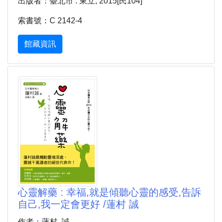
出版者：臺北市 : 東立, 2015[民104]
索書號：C 2142-4
館藏資訊
心靈解藥 : 幸福,就是傾聽心靈的感受,告訴
自己,我一定會更好 /蓮村 誠
作者：蓮村, 誠