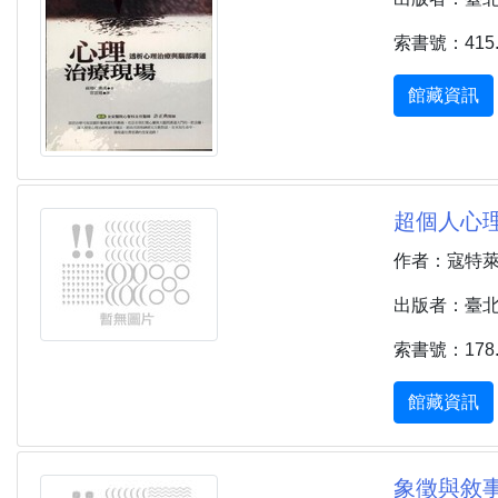
索書號：415.8
館藏資訊
超個人心理治
作者：寇特萊特 (C
出版者：臺北市 
索書號：178.8
館藏資訊
象徵與敘事