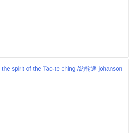
 spirit of the Tao-te ching /約翰遜 johanson