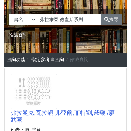
搜尋
進階查詢
查詢功能：
指定參考書查詢
館藏查詢
弗拉曼克,瓦拉頓,弗亞爾,菲特劉,戴欒 /廖
武藏
作者：廖, 武藏