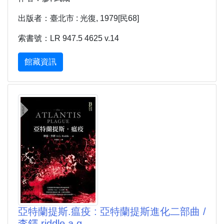
出版者：臺北市 : 光復, 1979[民68]
索書號：LR 947.5 4625 v.14
館藏資訊
亞特蘭提斯.瘟疫 : 亞特蘭提斯進化二部曲 /
李鐸 riddle a g