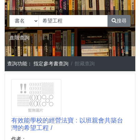
搜尋
進階查詢
查詢功能：
指定參考書查詢
館藏查詢
有效能學校的經營法寶 : 以班親會共築台
灣的希望工程 /
作者：