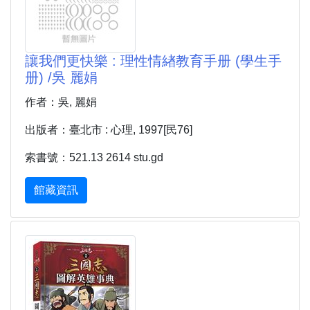
讓我們更快樂 : 理性情緖教育手册 (學生手
册) /吳 麗娟
作者：吳, 麗娟
出版者：臺北市 : 心理, 1997[民76]
索書號：521.13 2614 stu.gd
館藏資訊