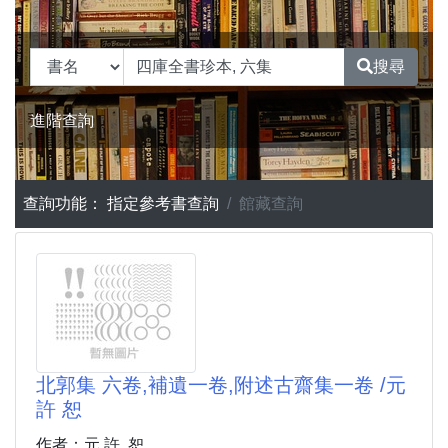
搜尋
進階查詢
查詢功能：
指定參考書查詢
館藏查詢
北郭集 六卷,補遺一卷,附述古齋集一卷 /元
許 恕
作者：元 許, 恕