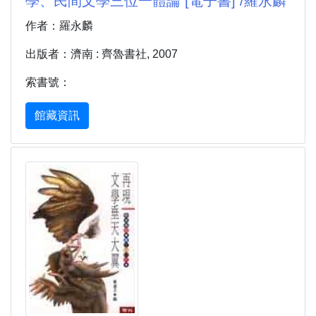
學、民間文學三位一體論 [電子書] /羅永麟
作者：羅永麟
出版者：濟南 : 齊魯書社, 2007
索書號：
館藏資訊