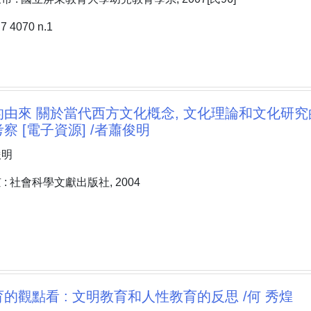
 4070 n.1
由來 關於當代西方文化槪念, 文化理論和文化研究
察 [電子資源] /者蕭俊明
俊明
: 社會科學文獻出版社, 2004
的觀點看 : 文明教育和人性教育的反思 /何 秀煌