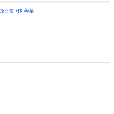
文集 /錢 善華