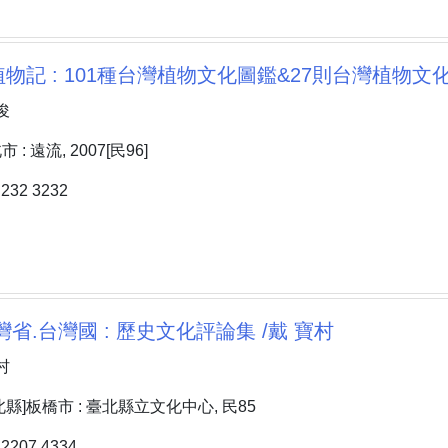
物記 : 101種台灣植物文化圖鑑&27則台灣植物文化
俊
: 遠流, 2007[民96]
32 3232
灣省.台灣國 : 歷史文化評論集 /戴 寶村
村
縣]板橋市 : 臺北縣立文化中心, 民85
207 4334