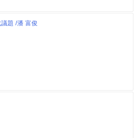
議題 /潘 富俊