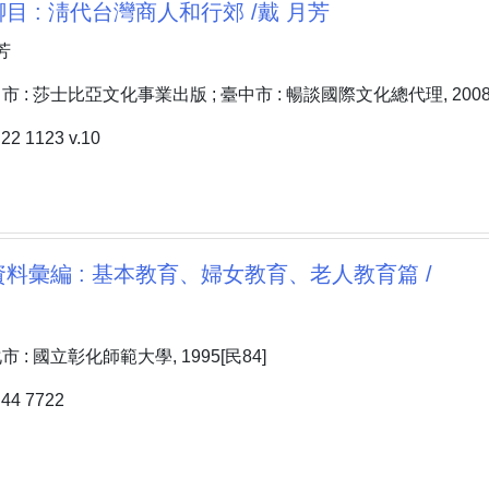
目 : 淸代台灣商人和行郊 /戴 月芳
芳
 : 莎士比亞文化事業出版 ; 臺中市 : 暢談國際文化總代理, 2008[
 1123 v.10
料彙編 : 基本教育、婦女教育、老人教育篇 /
: 國立彰化師範大學, 1995[民84]
4 7722