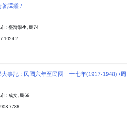
著譯叢 /
 : 臺灣學生, 民74
 1024.2
事記 : 民國六年至民國三十七年(1917-1948) /周
: 成文, 民69
08 7786