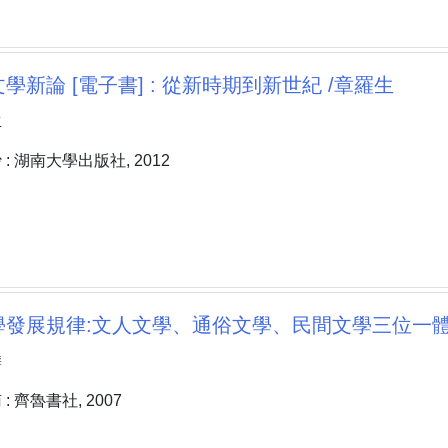
學新論 [電子書] : 從新時期到新世紀 /章羅生
生
: 湖南大學出版社, 2012
發展規律:文人文學、通俗文學、民間文學三位一體論 
麟
 齊魯書社, 2007