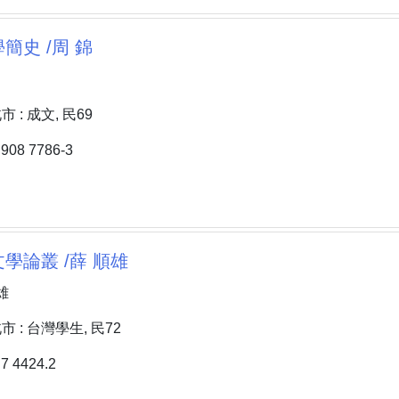
簡史 /周 錦
: 成文, 民69
08 7786-3
學論叢 /薛 順雄
雄
 : 台灣學生, 民72
 4424.2