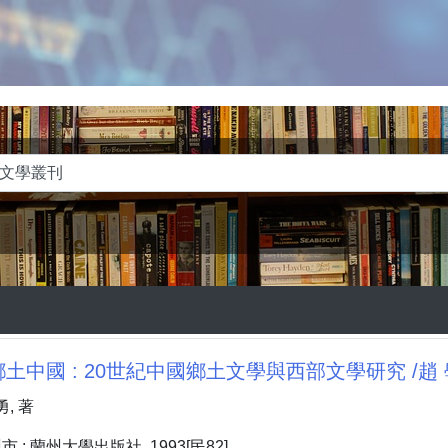
土中國 : 20世紀中國鄉土文學與西部文學研究 /趙 
, 著
: 蘭州大學出版社, 1993[民82]