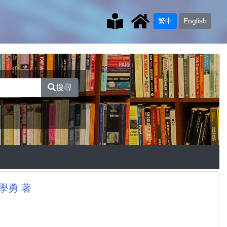
繁中
English
搜尋
學勇 著