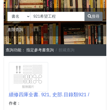
搜尋
進階查詢
查詢功能：
指定參考書查詢
館藏查詢
續修四庫全書. 921, 史部.目錄類921 /
作者：