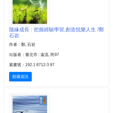
隨緣成長 : 把握經驗學習,創造悦樂人生 /鄭
石岩
作者：鄭, 石岩
出版者：臺北市 : 遠流, 民97
索書號：192.1 8712-3 97
館藏資訊