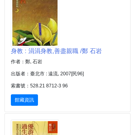
身教 : 涓涓身教,善盡親職 /鄭 石岩
作者：鄭, 石岩
出版者：臺北市 : 遠流, 2007[民96]
索書號：528.21 8712-3 96
館藏資訊