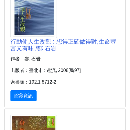
行動使人生改觀 : 想得正確做得對,生命豐
富又有味 /鄭 石岩
作者：鄭, 石岩
出版者：臺北市 : 遠流, 2008[民97]
索書號：192.1 8712-2
館藏資訊