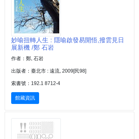
妙喻扭轉人生 : 隱喻啟發易開悟,撥雲見日
展新機 /鄭 石岩
作者：鄭, 石岩
出版者：臺北市 : 遠流, 2009[民98]
索書號：192.1 8712-4
館藏資訊