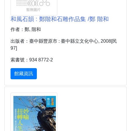
和風石韻 : 鄭階和石雕作品集 /鄭 階和
作者：鄭, 階和
出版者：臺中縣豐原市 : 臺中縣立文化中心, 2008[民
97]
索書號：934 8772-2
館藏資訊