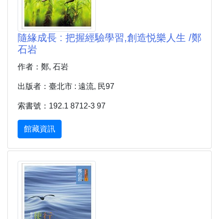
隨緣成長 : 把握經驗學習,創造悦樂人生 /鄭
石岩
作者：鄭, 石岩
出版者：臺北市 : 遠流, 民97
索書號：192.1 8712-3 97
館藏資訊