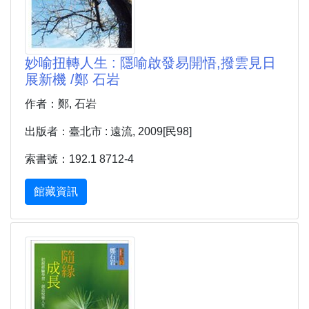
妙喻扭轉人生 : 隱喻啟發易開悟,撥雲見日
展新機 /鄭 石岩
作者：鄭, 石岩
出版者：臺北市 : 遠流, 2009[民98]
索書號：192.1 8712-4
館藏資訊