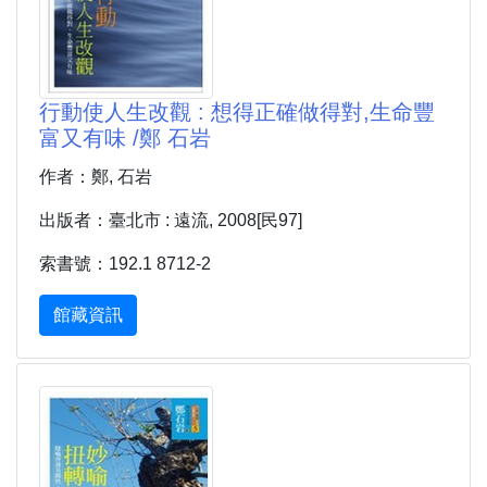
行動使人生改觀 : 想得正確做得對,生命豐
富又有味 /鄭 石岩
作者：鄭, 石岩
出版者：臺北市 : 遠流, 2008[民97]
索書號：192.1 8712-2
館藏資訊