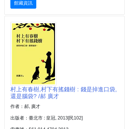
館藏資訊
村上有春樹,村下有搖錢樹 : 錢是掉進口袋,
還是腦袋? /郝 廣才
作者：郝, 廣才
出版者：臺北市 : 皇冠, 2013[民102]