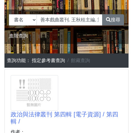
搜尋
進階查詢
查詢功能：
指定參考書查詢
館藏查詢
政治與法律叢刊 第四輯 [電子資源] / 第四
輯 /
作者：