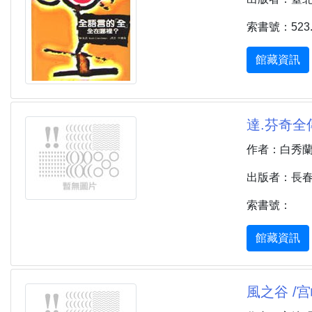
索書號：523.2
館藏資訊
達.芬奇全
作者：白秀
出版者：長春 :
索書號：
館藏資訊
風之谷 /宫