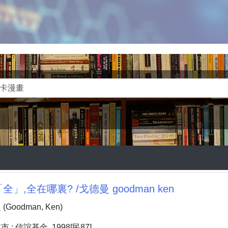
」,全在哪裏? /戈德曼 goodman ken
oodman, Ken)
: 信誼基金, 1998[民87]