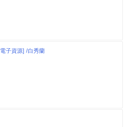
電子資源] /白秀蘭