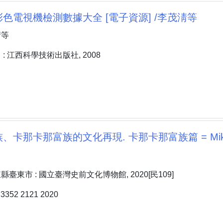
色電視機檢測數據大全 [電子資源] /李茂淸等
淸等
: 江西科學技術出版社, 2008
、卡那卡那富族的文化再現. 卡那卡那富族篇 = Mikon
臺東市 : 國立臺灣史前文化博物館, 2020[民109]
352 2121 2020