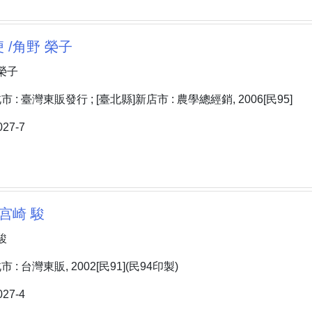
 /角野 榮子
榮子
: 臺灣東販發行 ; [臺北縣]新店市 : 農學總經銷, 2006[民95]
27-7
/宫崎 駿
駿
: 台灣東販, 2002[民91](民94印製)
27-4