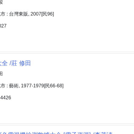
駿
: 台灣東販, 2007[民96]
27
全 /莊 修田
田
 藝術, 1977-1979[民66-68]
4426