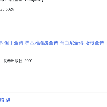
3 5326
傳 但丁全傳 馬基雅維裹全傳 哥白尼全傳 培根全傳 [
蘭
 長春出版社, 2001
崎 駿