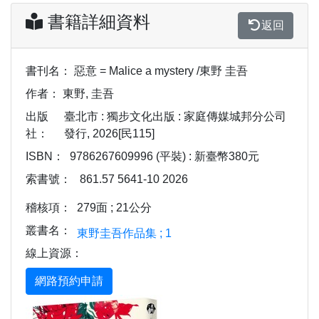
書籍詳細資料
返回
書刊名：
惡意 = Malice a mystery /東野 圭吾
作者：
東野, 圭吾
出版
臺北市 : 獨步文化出版 : 家庭傳媒城邦分公司
社：
發行, 2026[民115]
ISBN：
9786267609996 (平裝) : 新臺幣380元
索書號：
861.57 5641-10 2026
稽核項：
279面 ; 21公分
叢書名：
東野圭吾作品集 ; 1
線上資源：