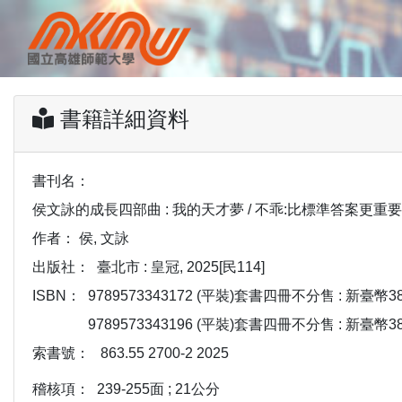
書籍詳細資料
書刊名：
侯文詠的成長四部曲 : 我的天才夢 / 不乖:比標準答案更重要
作者：
侯, 文詠
出版社：
臺北市 : 皇冠, 2025[民114]
ISBN：
9789573343172 (平裝)套書四冊不分售 : 新臺幣3
9789573343196 (平裝)套書四冊不分售 : 新臺幣3
索書號：
863.55 2700-2 2025
稽核項：
239-255面 ; 21公分