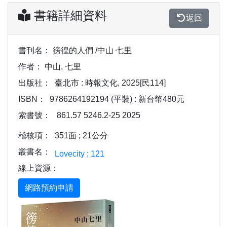
書籍詳細資料
返回
書刊名：
徬徨的人們 /中山 七里
作者：
中山, 七里
出版社：
臺北市 : 時報文化, 2025[民114]
ISBN：
9786264192194 (平裝) : 新台幣480元
索書號：
861.57 5246.2-25 2025
稽核項：
351面 ; 21公分
叢書名：
Lovecity ; 121
線上資源：