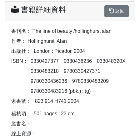
書籍詳細資料
返回
書刊名：
The line of beauty /hollinghurst alan
作者：
Hollinghurst, Alan
出版社：
London : Picador, 2004
ISBN：
0330427377
0330436236
033048320X
0330483218
9780330427371
9780330436236
9780330483209
9780330483216 (pbk.) : (g)
索書號：
823.914 H741 2004
稽核項：
501 pages ; 23 cm
叢書名：
線上資源：