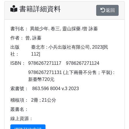
書籍詳細資料
返回
書刊名：
異能少年. 卷三, 靈山採藥 /曾 詠蓁
作者：
曾, 詠蓁
出版
臺北市 : 小兵出版社有限公司, 2023[民
社：
112]
ISBN：
9786267271117
9786267271124
9786267271131 (上下兩冊不分售；平裝) :
新臺幣720元
索書號：
863.596 8004 v.3 2023
稽核項：
2冊 ; 21公分
叢書名：
線上資源：