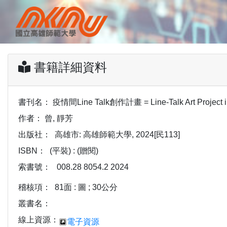
書籍詳細資料
書刊名：
疫情間Line Talk創作計畫 = Line-Talk Art Project 
作者：
曾, 靜芳
出版社：
高雄市: 高雄師範大學, 2024[民113]
ISBN：
(平裝) : (贈閱)
索書號：
008.28 8054.2 2024
稽核項：
81面 : 圖 ; 30公分
叢書名：
線上資源：
電子資源