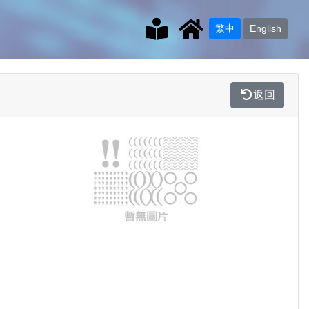
繁中
English
返回
Previous
Next