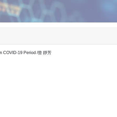
in COVID-19 Period /曾 靜芳