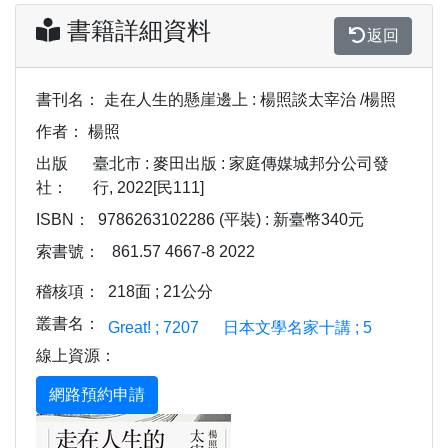
書籍詳細資料
返回
書刊名：
走在人生的懸崖邊上 : 楊照談太宰治 /楊照
作者：
楊照
出版
臺北市 : 麥田出版 : 家庭傳媒城邦分公司發
社：
行, 2022[民111]
ISBN：
9786263102286 (平裝) : 新臺幣340元
索書號：
861.57 4667-8 2022
稽核項：
218面 ; 21公分
叢書名：
Great! ; 7207
日本文學名家十講 ; 5
線上資源：