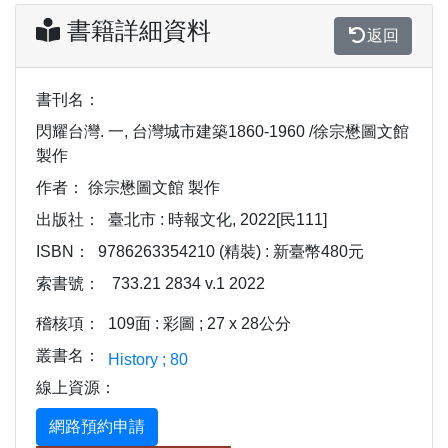
書籍詳細資料
返回
書刊名：
閃耀台灣. 一, 台灣城市建築1860-1960 /徐宗懋圖文館
製作
作者：
徐宗懋圖文館 製作
出版社：
臺北市 : 時報文化, 2022[民111]
ISBN：
9786263354210 (精裝) : 新臺幣480元
索書號：
733.21 2834 v.1 2022
稽核項：
109面 : 彩圖 ; 27 x 28公分
叢書名：
History ; 80
線上資源：