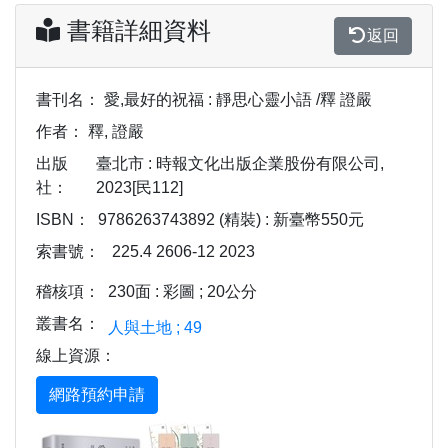
書籍詳細資料
返回
書刊名：
愛,最好的祝福 : 靜思心靈小語 /釋 證嚴
作者：
釋, 證嚴
出版
臺北市 : 時報文化出版企業股份有限公司,
社：
2023[民112]
ISBN：
9786263743892 (精裝) : 新臺幣550元
索書號：
225.4 2606-12 2023
稽核項：
230面 : 彩圖 ; 20公分
叢書名：
人與土地 ; 49
線上資源：