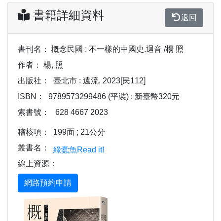
書籍詳細資料
返回
書刊名：
槪念民國 : 不一樣的中國史.迴音 /楊 照
作者：
楊, 照
出版社：
臺北市 : 遠流, 2023[民112]
ISBN：
9789573299486 (平裝) : 新臺幣320元
索書號：
628 4667 2023
稽核項：
199面 ; 21公分
叢書名：
綠蠹魚Read it!
線上資源：