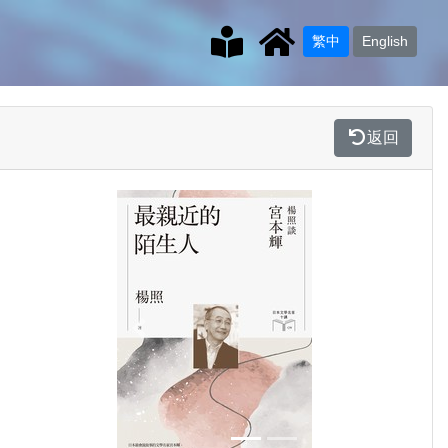
繁中
English
返回
Previous
Next