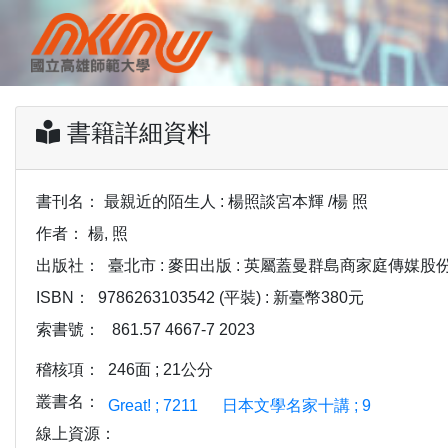
書籍詳細資料
書刊名：
最親近的陌生人 : 楊照談宮本輝 /楊 照
作者：
楊, 照
出版社：
臺北市 : 麥田出版 : 英屬蓋曼群島商家庭傳媒股份有
ISBN：
9786263103542 (平裝) : 新臺幣380元
索書號：
861.57 4667-7 2023
稽核項：
246面 ; 21公分
叢書名：
Great! ; 7211
日本文學名家十講 ; 9
線上資源：