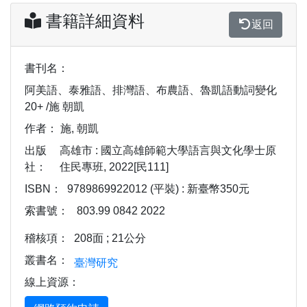
書籍詳細資料
返回
書刊名：
阿美語、泰雅語、排灣語、布農語、魯凱語動詞變化
20+ /施 朝凱
作者：
施, 朝凱
出版
高雄市 : 國立高雄師範大學語言與文化學士原
社：
住民專班, 2022[民111]
ISBN：
9789869922012 (平裝) : 新臺幣350元
索書號：
803.99 0842 2022
稽核項：
208面 ; 21公分
叢書名：
臺灣研究
線上資源：