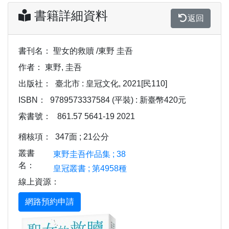
書籍詳細資料
返回
書刊名：
聖女的救贖 /東野 圭吾
作者：
東野, 圭吾
出版社：
臺北市 : 皇冠文化, 2021[民110]
ISBN：
9789573337584 (平裝) : 新臺幣420元
索書號：
861.57 5641-19 2021
稽核項：
347面 ; 21公分
叢書
東野圭吾作品集 ; 38
名：
皇冠叢書 ; 第4958種
線上資源：