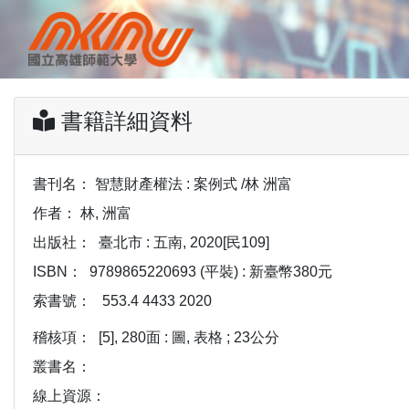
書籍詳細資料
書刊名：
智慧財產權法 : 案例式 /林 洲富
作者：
林, 洲富
出版社：
臺北市 : 五南, 2020[民109]
ISBN：
9789865220693 (平裝) : 新臺幣380元
索書號：
553.4 4433 2020
稽核項：
[5], 280面 : 圖, 表格 ; 23公分
叢書名：
線上資源：