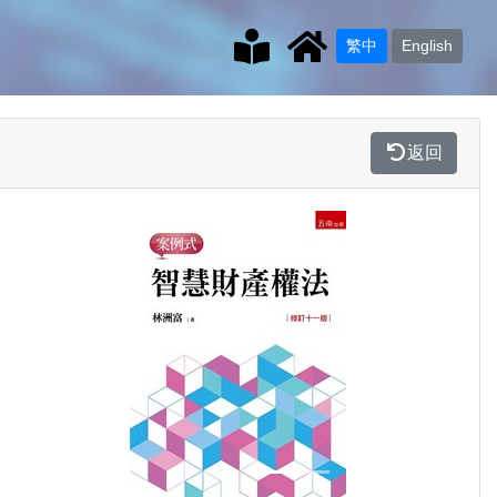
繁中
English
返回
Previous
Next