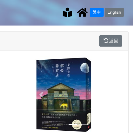
繁中
English
返回
Previous
Next