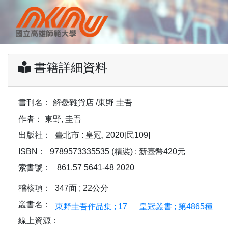
書籍詳細資料
書刊名：
解憂雜貨店 /東野 圭吾
作者：
東野, 圭吾
出版社：
臺北市 : 皇冠, 2020[民109]
ISBN：
9789573335535 (精裝) : 新臺幣420元
索書號：
861.57 5641-48 2020
稽核項：
347面 ; 22公分
叢書名：
東野圭吾作品集 ; 17
皇冠叢書 ; 第4865種
線上資源：