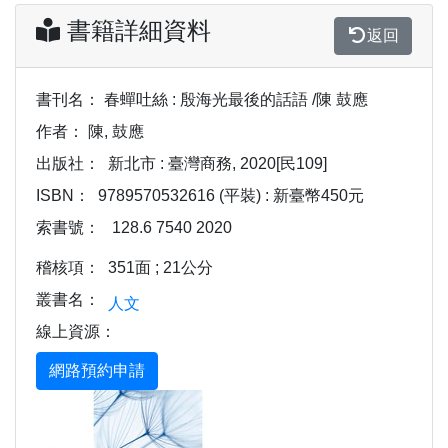
書籍詳細資料
返回
書刊名：
春蟬吐絲 : 殷海光最後的話語 /陳 鼓應
作者：
陳, 鼓應
出版社：
新北市 : 臺灣商務, 2020[民109]
ISBN：
9789570532616 (平裝) : 新臺幣450元
索書號：
128.6 7540 2020
稽核項：
351面 ; 21公分
叢書名：
人文
線上資源：