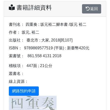
書籍詳細資料
返回
書刊名：
四重奏 : 坂元裕二腳本書 /坂元 裕二
作者：
坂元, 裕二
出版社：
臺北市 : 大家, 2018[民107]
ISBN：
9789869577519 (平裝) : 新臺幣420元
索書號：
861.558 4131 2018
稽核項：
447面 ; 21公分
叢書名：
線上資源：