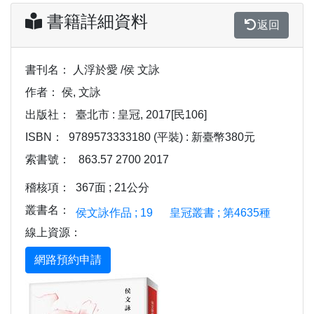
書籍詳細資料
返回
書刊名：
人浮於愛 /侯 文詠
作者：
侯, 文詠
出版社：
臺北市 : 皇冠, 2017[民106]
ISBN：
9789573333180 (平裝) : 新臺幣380元
索書號：
863.57 2700 2017
稽核項：
367面 ; 21公分
叢書名：
侯文詠作品 ; 19
皇冠叢書 ; 第4635種
線上資源：