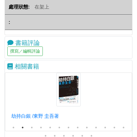
在架上
書籍評論
相關書籍
劫持白銀 /東野 圭吾著