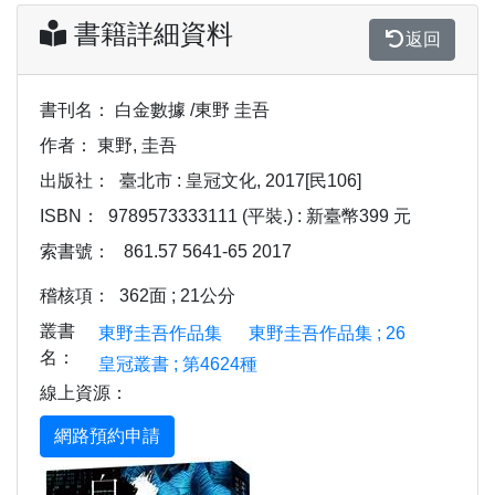
書籍詳細資料
返回
書刊名：
白金數據 /東野 圭吾
作者：
東野, 圭吾
出版社：
臺北市 : 皇冠文化, 2017[民106]
ISBN：
9789573333111 (平裝.) : 新臺幣399 元
索書號：
861.57 5641-65 2017
稽核項：
362面 ; 21公分
叢書
東野圭吾作品集
東野圭吾作品集 ; 26
名：
皇冠叢書 ; 第4624種
線上資源：