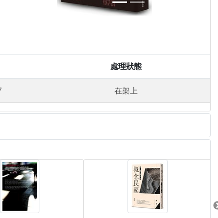
處理狀態
7
在架上