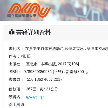
書籍詳細資料
書刊名：
在資本主義帶來浩劫時,聆聽馬克思 : 讀懂馬克思與<
作者：
楊, 照
出版社：
臺北市 : 本事出版, 2017[民106]
ISBN：
9789869359931 (平裝) : 新臺幣300元
索書號：
550.1862 4667 2017
稽核項：
267面 : 表 ; 21公分
叢書名：
WHAT ; 19
線上資源：