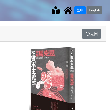
繁中
English
返回
Previous
Next