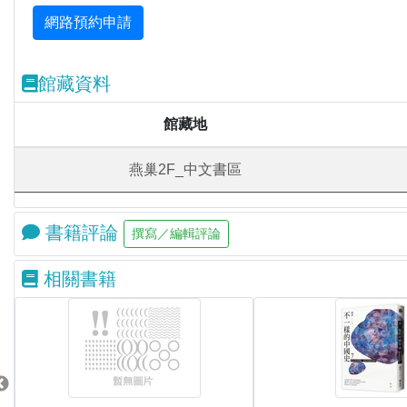
館藏資料
館藏地
燕巢2F_中文書區
書籍評論
相關書籍