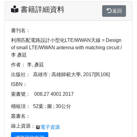
書籍詳細資料
返回
書刊名：
利用匹配電路設計小型化LTE/WWAN天線 = Design
of small LTE/WWAN antenna with matching circuit /
李 彥廷
作者：
李, 彥廷
出版社：
高雄市 : 高雄師範大學, 2017[民106]
ISBN：
索書號：
008.27 4001 2017
稽核項：
52葉 : 圖 ; 30公分
叢書名：
線上資源：
電子資源