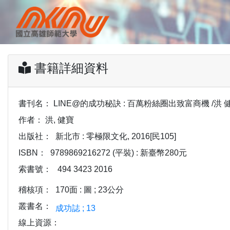
書籍詳細資料
書刊名：
LINE@的成功秘訣 : 百萬粉絲圈出致富商機 /洪 
作者：
洪, 健寶
出版社：
新北市 : 零極限文化, 2016[民105]
ISBN：
9789869216272 (平裝) : 新臺幣280元
索書號：
494 3423 2016
稽核項：
170面 : 圖 ; 23公分
叢書名：
成功誌 ; 13
線上資源：