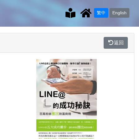
繁中
English
返回
Previous
Next