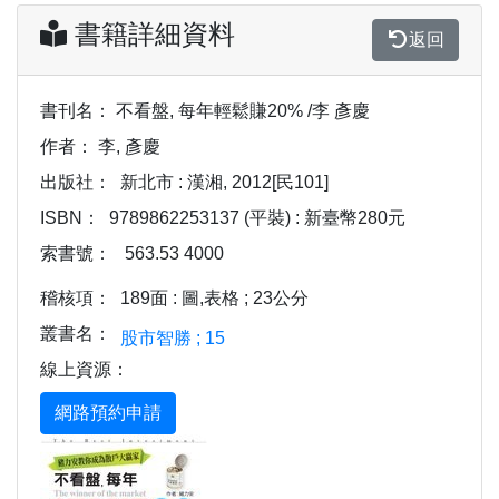
書籍詳細資料
返回
書刊名：
不看盤, 每年輕鬆賺20% /李 彥慶
作者：
李, 彥慶
出版社：
新北市 : 漢湘, 2012[民101]
ISBN：
9789862253137 (平裝) : 新臺幣280元
索書號：
563.53 4000
稽核項：
189面 : 圖,表格 ; 23公分
叢書名：
股市智勝 ; 15
線上資源：