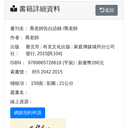
書籍詳細資料
返回
書刊名：
喬老師告白語錄 /喬老師
作者：
喬老師
出版
臺北市 : 布克文化出版 : 家庭傳媒城邦分公司
社：
發行, 2015[民104]
ISBN：
9789865728618 (平裝) : 新臺幣280元
索書號：
855 2042 2015
稽核項：
159面 : 彩圖 ; 21公分
叢書名：
線上資源：