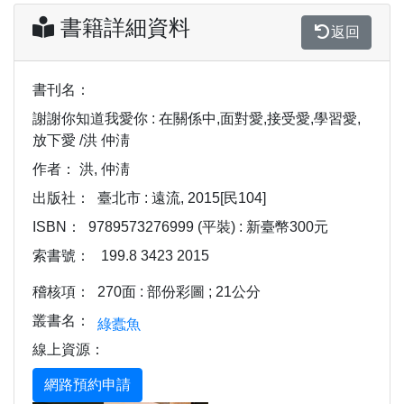
書籍詳細資料
返回
書刊名：
謝謝你知道我愛你 : 在關係中,面對愛,接受愛,學習愛,
放下愛 /洪 仲淸
作者：
洪, 仲淸
出版社：
臺北市 : 遠流, 2015[民104]
ISBN：
9789573276999 (平裝) : 新臺幣300元
索書號：
199.8 3423 2015
稽核項：
270面 : 部份彩圖 ; 21公分
叢書名：
綠蠹魚
線上資源：