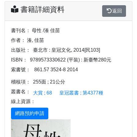
書籍詳細資料
返回
書刊名：
母性 /湊 佳苗
作者：
湊, 佳苗
出版社：
臺北市 : 皇冠文化, 2014[民103]
ISBN：
9789573330622 (平裝) : 新臺幣280元
索書號：
861.57 3524-8 2014
稽核項：
255面 ; 21公分
叢書名：
大賞 ; 68
皇冠叢書 ; 第4377種
線上資源：