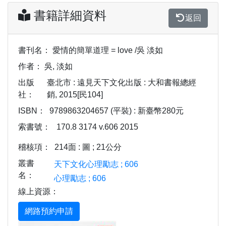
書籍詳細資料
返回
書刊名：
愛情的簡單道理 = love /吳 淡如
作者：
吳, 淡如
出版
臺北市 : 遠見天下文化出版 : 大和書報總經
社：
銷, 2015[民104]
ISBN：
9789863204657 (平裝) : 新臺幣280元
索書號：
170.8 3174 v.606 2015
稽核項：
214面 : 圖 ; 21公分
叢書
天下文化心理勵志 ; 606
名：
心理勵志 ; 606
線上資源：