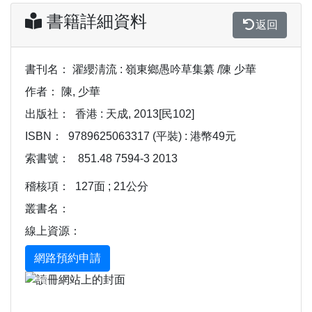
書籍詳細資料
返回
書刊名：
濯纓淸流 : 嶺東鄉愚吟草集纂 /陳 少華
作者：
陳, 少華
出版社：
香港 : 天成, 2013[民102]
ISBN：
9789625063317 (平裝) : 港幣49元
索書號：
851.48 7594-3 2013
稽核項：
127面 ; 21公分
叢書名：
線上資源：
Previous
Next