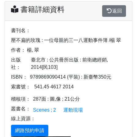
書籍詳細資料
返回
書刊名：
壓不扁的玫瑰 : 一位母親的三一八運動事件簿 /楊 翠
作者：
楊, 翠
出版
臺北市 : 公共冊所出版 : 前衛總經銷,
社：
2014[民103]
ISBN：
9789869090414 (平裝) : 新臺幣350元
索書號：
541.45 4617 2014
稽核項：
287面 : 圖,像 ; 21公分
叢書名：
Scenes ; 2
運動現場
線上資源：