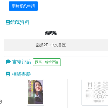
館藏資料
館藏地
燕巢2F_中文書區
書籍評論
相關書籍