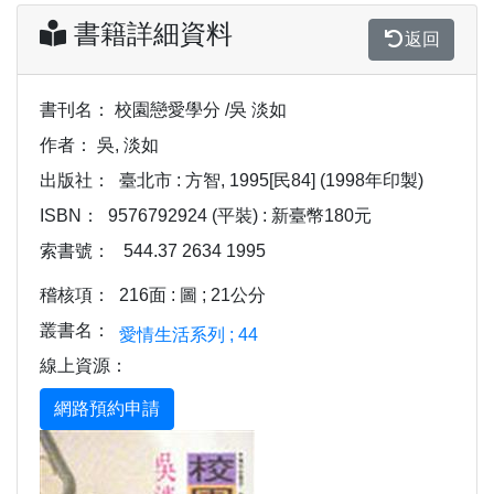
書籍詳細資料
返回
書刊名：
校園戀愛學分 /吳 淡如
作者：
吳, 淡如
出版社：
臺北市 : 方智, 1995[民84] (1998年印製)
ISBN：
9576792924 (平裝) : 新臺幣180元
索書號：
544.37 2634 1995
稽核項：
216面 : 圖 ; 21公分
叢書名：
愛情生活系列 ; 44
線上資源：