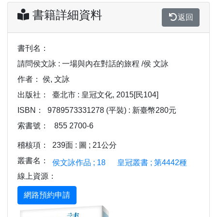
書籍詳細資料
返回
書刊名：
請問侯文詠 : 一場與內在對話的旅程 /侯 文詠
作者：
侯, 文詠
出版社：
臺北市 : 皇冠文化, 2015[民104]
ISBN：
9789573331278 (平裝) : 新臺幣280元
索書號：
855 2700-6
稽核項：
239面 : 圖 ; 21公分
叢書名：
侯文詠作品 ; 18
皇冠叢書 ; 第4442種
線上資源：