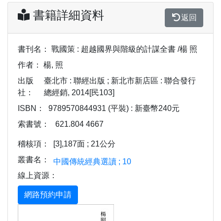
書籍詳細資料
返回
書刊名：
戰國策 : 超越國界與階級的計謀全書 /楊 照
作者：
楊, 照
出版
臺北市 : 聯經出版 ; 新北市新店區 : 聯合發行
社：
總經銷, 2014[民103]
ISBN：
9789570844931 (平裝) : 新臺幣240元
索書號：
621.804 4667
稽核項：
[3],187面 ; 21公分
叢書名：
中國傳統經典選讀 ; 10
線上資源：