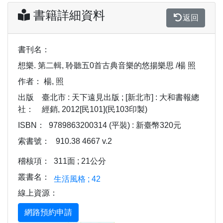
書籍詳細資料
返回
書刊名：
想樂. 第二輯, 聆聽五0首古典音樂的悠揚樂思 /楊 照
作者：
楊, 照
出版
臺北市 : 天下遠見出版 ; [新北市] : 大和書報總
社：
經銷, 2012[民101](民103印製)
ISBN：
9789863200314 (平裝) : 新臺幣320元
索書號：
910.38 4667 v.2
稽核項：
311面 ; 21公分
叢書名：
生活風格 ; 42
線上資源：