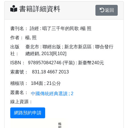
書籍詳細資料
返回
書刊名：
詩經 : 唱了三千年的民歌 /楊 照
作者：
楊, 照
出版
臺北市 : 聯經出版 ; 新北市新店區 : 聯合發行
社：
總經銷, 2013[民102]
ISBN：
9789570842746 (平裝) : 新臺幣240元
索書號：
831.18 4667 2013
稽核項：
184面 ; 21公分
叢書名：
中國傳統經典選讀 ; 2
線上資源：