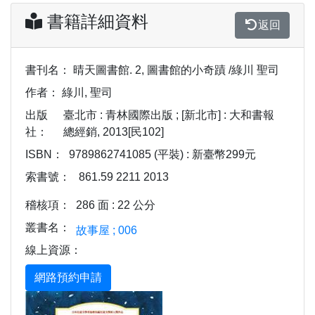
書籍詳細資料
返回
書刊名：
晴天圖書館. 2, 圖書館的小奇蹟 /綠川 聖司
作者：
綠川, 聖司
出版
臺北市 : 青林國際出版 ; [新北市] : 大和書報
社：
總經銷, 2013[民102]
ISBN：
9789862741085 (平裝) : 新臺幣299元
索書號：
861.59 2211 2013
稽核項：
286 面 : 22 公分
叢書名：
故事屋 ; 006
線上資源：